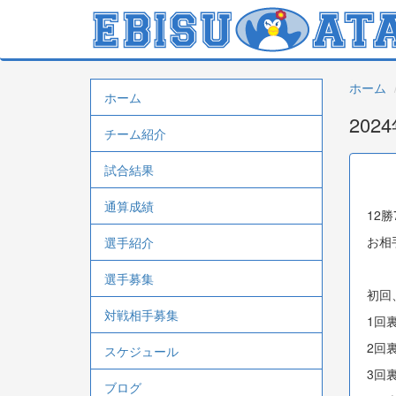
メ
イ
ン
コ
ン
ホーム
テ
ホーム
main
ン
202
navigation
ツ
チーム紹介
に
移
試合結果
動
通算成績
12
お相手
選手紹介
選手募集
初回
対戦相手募集
1回
2回
スケジュール
3回
ブログ