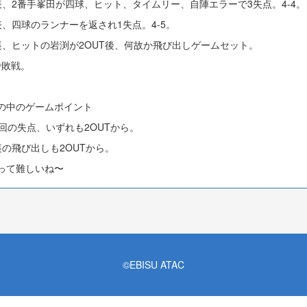
表、2番手峯田が四球、ヒット、タイムリー、自陣エラーで3失点。4-4。
表、四球のランナーを返され1失点。4-5。
裏、ヒットの岩渕が2OUT後、何故か飛び出しゲームセット。
で敗戦。
の中のゲームポイント
6回の失点、いずれも2OUTから。
裏の飛び出しも2OUTから。
って難しいね〜
©EBISU ATAC