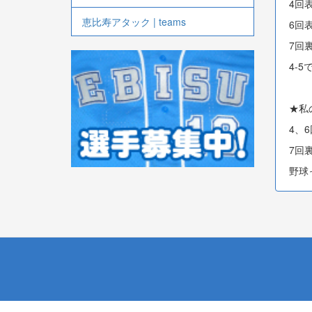
4回
恵比寿アタック | teams
6回
7回
4-5
★私
4、
7回
野球