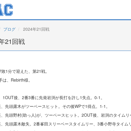
ブログ
2024年21回戦
4年21回戦
勝7敗1分で迎えた、第21戦。
は、Rebirth様。
、1OUT後、2番3番に先発岩渕が長打を許し1失点。0-1。
裏、先頭露木がツーベースヒット。その後WPで1得点。1-1。
裏、先頭野村(助っ人)が、ツーベースヒット。2OUT後、岩渕のタイムリー
裏、先頭露木敵失。2番峯田スリーベースタイムリー、3番小野寺タイムリ